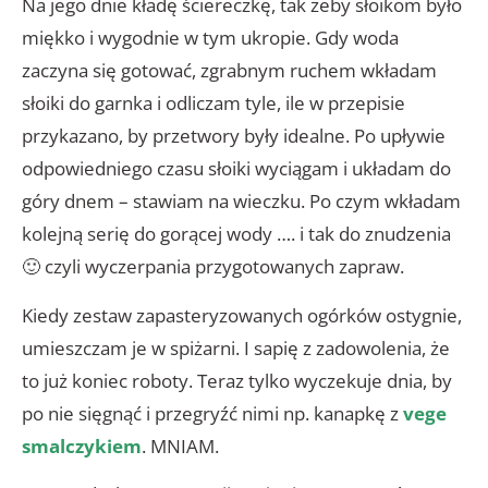
Na jego dnie kładę ściereczkę, tak żeby słoikom było
miękko i wygodnie w tym ukropie. Gdy woda
zaczyna się gotować, zgrabnym ruchem wkładam
słoiki do garnka i odliczam tyle, ile w przepisie
przykazano, by przetwory były idealne. Po upływie
odpowiedniego czasu słoiki wyciągam i układam do
góry dnem – stawiam na wieczku. Po czym wkładam
kolejną serię do gorącej wody …. i tak do znudzenia
🙂 czyli wyczerpania przygotowanych zapraw.
Kiedy zestaw zapasteryzowanych ogórków ostygnie,
umieszczam je w spiżarni. I sapię z zadowolenia, że
to już koniec roboty. Teraz tylko wyczekuje dnia, by
po nie sięgnąć i przegryźć nimi np. kanapkę z
vege
smalczykiem
. MNIAM.