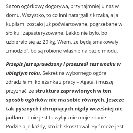
Sezon ogórkowy dogorywa, przynajmniej u nas w
domu. Wszystko, to co inni natargali z krzaka, a ja
kupiłam, zostało już poćwiartowane, pogrzebane w
słoiku i zapasteryzowane. Lekko nie było, bo
uzbierało się aż 20 kg. Wiem, że będą smakowały
„miodzio”, bo są robione właśnie na bazie miodu.
Przepis jest sprawdzony i przeszedł test smaku w
ubiegłym roku.
Sekret na wybornego ogóra
zdradziła mi koleżanka z pracy – Agata, i muszę
przyznać, że
struktura zaprawionych w ten
sposób ogórków nie ma sobie równych. Jeszcze
tak pysznych i chrupiących nigdy wcześniej nie
jadłam
… I nie jest to wyłącznie moje zdanie.
Podziela je każdy, kto ich skosztował. Być może jest