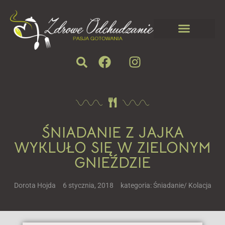
ŚNIADANIE Z JAJKA
WYKLUŁO SIĘ W ZIELONYM
GNIEŹDZIE
Dorota Hojda
6 stycznia, 2018
kategoria:
Śniadanie/ Kolacja