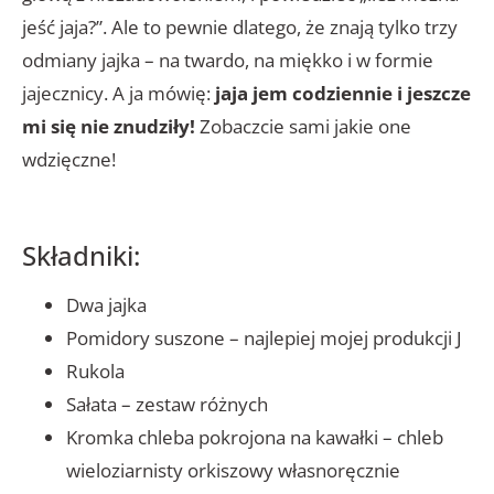
jeść jaja?”. Ale to pewnie dlatego, że znają tylko trzy
odmiany jajka – na twardo, na miękko i w formie
jajecznicy. A ja mówię:
jaja jem codziennie i jeszcze
mi się nie znudziły!
Zobaczcie sami jakie one
wdzięczne!
Składniki:
Dwa jajka
Pomidory suszone – najlepiej mojej produkcji J
Rukola
Sałata – zestaw różnych
Kromka chleba pokrojona na kawałki – chleb
wieloziarnisty orkiszowy własnoręcznie