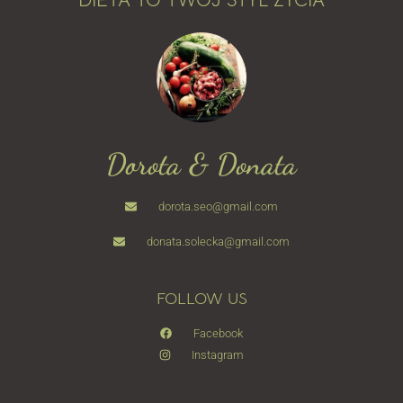
DIETA TO TWÓJ STYL ŻYCIA
Dorota & Donata
dorota.seo@gmail.com
donata.solecka@gmail.com
FOLLOW US
Facebook
Instagram