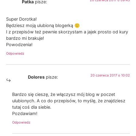
20 czerwca 2017 o 09:45
Patka
pisze:
Super Dorotka!
Będziesz moją ulubioną blogerką 🙂
I z przepisów też pewnie skorzystam a jajek prosto od kury
bardzo mi brakuje!
Powodzenia!
Odpowiedz
20 czerwca 2017 o 10:02
Dolores
pisze:
Bardzo się cieszę, że włączysz mój blog w poczet
ulubionych. A co do przepisów, to myślę, że znajdziesz
tutaj coś dla siebie.
Pozdawiam!
Odpowiedz