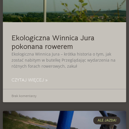
Ekologiczna Winnica Jura
pokonana rowerem
Ekologiczna Winnica Jura – krótka historia o tym, jak
zostać nabitym w butelkę Przeglądając wydarzenia na
różnych forach rowerowych, zakuł
CZYTAJ WIĘCEJ »
Brak komentarzy
ALE JAZDA!