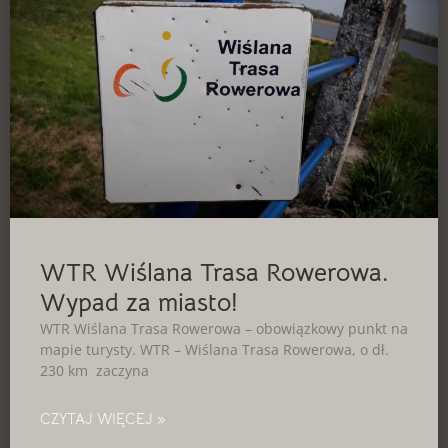
WTR Wiślana Trasa Rowerowa.
Wypad za miasto!
WTR Wiślana Trasa Rowerowa – obowiązkowy punkt na
mapie turysty. WTR – Wiślana Trasa Rowerowa, o dł.
230 km zaczyna
CZYTAJ WIĘCEJ »