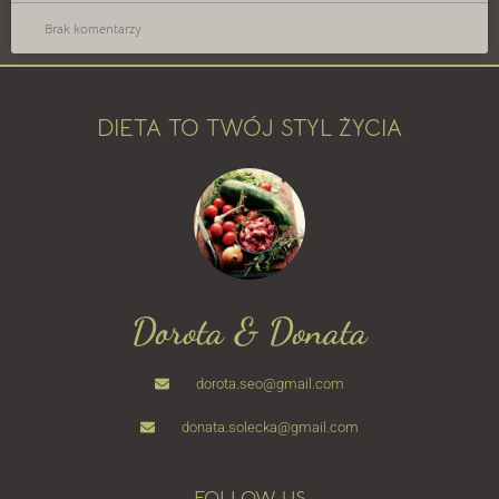
Brak komentarzy
DIETA TO TWÓJ STYL ŻYCIA
Dorota & Donata
dorota.seo@gmail.com
donata.solecka@gmail.com
FOLLOW US