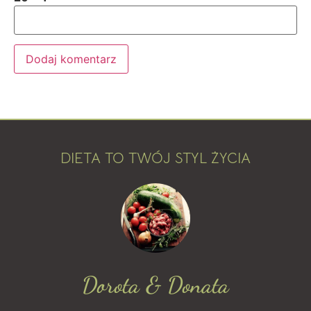
DIETA TO TWÓJ STYL ŻYCIA
Dorota & Donata