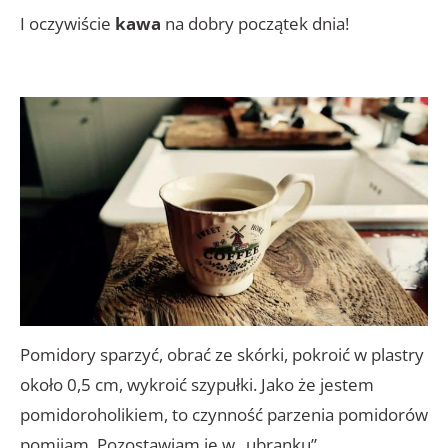
I oczywiście
kawa
na dobry początek dnia!
Pomidory sparzyć, obrać ze skórki, pokroić w plastry
około 0,5 cm, wykroić szypułki. Jako że jestem
pomidoroholikiem, to czynność parzenia pomidorów
pomijam. Pozostawiam je w „ubranku”.